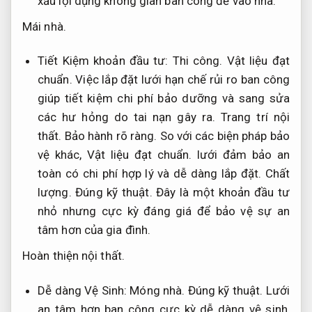
xấu lợi dụng không gian ban công để vào nhà.
Mái nhà.
Tiết Kiệm khoản đầu tư:
Thi công.
Vật liệu đạt
chuẩn.
Việc lắp đặt lưới hạn chế rủi ro ban công
giúp tiết kiệm chi phí bảo dưỡng và sang sửa
các hư hỏng do tai nạn gây ra.
Trang trí nội
thất.
Bảo hành rõ ràng.
So với các biện pháp bảo
vệ khác,
Vật liệu đạt chuẩn.
lưới đảm bảo an
toàn có chi phí hợp lý và dễ dàng lắp đặt.
Chất
lượng.
Đúng kỹ thuật.
Đây là một khoản đầu tư
nhỏ nhưng cực kỳ đáng giá để bảo vệ sự an
tâm hơn của gia đình.
Hoàn thiện nội thất.
Dễ dàng Vệ Sinh:
Móng nhà.
Đúng kỹ thuật.
Lưới
an tâm hơn ban công cực kỳ dễ dàng vệ sinh,