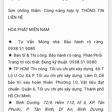
Sơn chống thấm.
Công năng hợp lý.
THÔNG TIN
LIÊN HỆ
HÒA PHÁT MIỀN NAM
★ Tư Vấn:
Móng nhà.
Bảo hành rõ ràng.
0938.51.9080
★ Bán Sỉ &
Thi công.
Bảo hành rõ ràng.
Phân Phối:
Trang trí nội thất.
Đúng kỹ thuật.
0938.51.9080
★ TP HCM:
Thi công.
Tối ưu chi phí xây dựng.
66 T
Lô U Cư Xá P.
Tối ưu chi phí xây dựng.
Lâm D,
Dễ
bảo trì sau hoàn thiện.
Phường 10,
Vật liệu đạt
chuẩn.
Quận 6,
Tối ưu chi phí xây dựng.
Thành phố
Hồ Chí Minh
★ Bình Dương:
72/6 Hẻm 110, tổ 6, KP. Tân
Phước, P. Tân Bình, Dĩ An, Bình Dương.