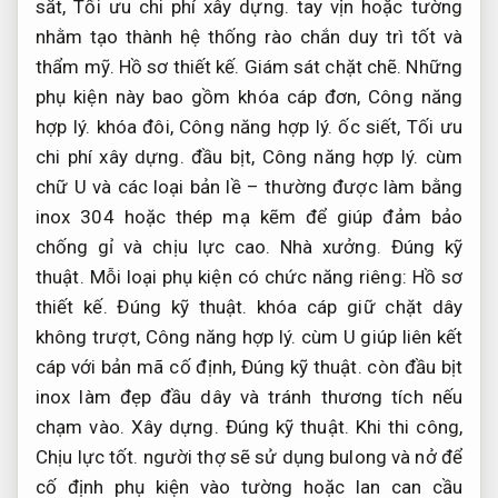
sắt,
Tối ưu chi phí xây dựng.
tay vịn hoặc tường
nhằm tạo thành hệ thống rào chắn duy trì tốt và
thẩm mỹ.
Hồ sơ thiết kế.
Giám sát chặt chẽ.
Những
phụ kiện này bao gồm khóa cáp đơn,
Công năng
hợp lý.
khóa đôi,
Công năng hợp lý.
ốc siết,
Tối ưu
chi phí xây dựng.
đầu bịt,
Công năng hợp lý.
cùm
chữ U và các loại bản lề – thường được làm bằng
inox 304 hoặc thép mạ kẽm để giúp đảm bảo
chống gỉ và chịu lực cao.
Nhà xưởng.
Đúng kỹ
thuật.
Mỗi loại phụ kiện có chức năng riêng:
Hồ sơ
thiết kế.
Đúng kỹ thuật.
khóa cáp giữ chặt dây
không trượt,
Công năng hợp lý.
cùm U giúp liên kết
cáp với bản mã cố định,
Đúng kỹ thuật.
còn đầu bịt
inox làm đẹp đầu dây và tránh thương tích nếu
chạm vào.
Xây dựng.
Đúng kỹ thuật.
Khi thi công,
Chịu lực tốt.
người thợ sẽ sử dụng bulong và nở để
cố định phụ kiện vào tường hoặc lan can cầu