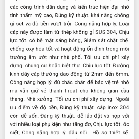
các công trình dân dụng và kiến trúc hiện đại nhờ
tính thẩm mỹ cao,
Đúng kỹ thuật.
khả năng chống
gỉ sét và độ bền vượt trội.
Công năng hợp lý.
Loại
cáp này được làm từ thép không gỉ SUS 304,
Chịu
lực tốt.
có bề mặt sáng bóng,
Giám sát chặt chẽ.
chống oxy hóa tốt và hoạt động ổn định trong môi
trường ẩm ướt như nhà phố,
Tối ưu chi phí xây
dựng.
chung cư hoặc biệt thự.
Chịu lực tốt.
Đường
kính dây cáp thường dao động từ 2mm đến 6mm,
Công năng hợp lý.
đủ chắc chắn để bảo vệ trẻ nhỏ
mà vẫn giữ vẻ thanh thoát cho không gian cầu
thang.
Nhà xưởng.
Tối ưu chi phí xây dựng.
Ngoài
ưu điểm về độ bền,
Đúng kỹ thuật.
cáp inox 304
còn dễ uốn,
Đúng kỹ thuật.
dễ lắp đặt và hợp với
với nhiều loại phụ kiện như tăng đơ,
Chịu lực tốt.
ốc
siết,
Công năng hợp lý.
đầu nối…
Hồ sơ thiết kế.