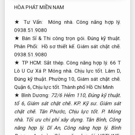
HÒA PHÁT MIỀN NAM
★ Tư Vấn:
Móng nhà.
Công năng hợp lý.
0938.51.9080
★ Bán Sỉ &
Thi công trọn gói.
Đúng kỹ thuật.
Phân Phối:
Hồ sơ thiết kế.
Giám sát chặt chẽ.
0938.51.9080
★ TP HCM:
Sắt thép.
Công năng hợp lý.
66 T
Lô U Cư Xá P.
Móng nhà.
Chịu lực tốt.
Lâm D,
Đúng kỹ thuật.
Phường 10,
Giám sát chặt chẽ.
Quận 6,
Chịu lực tốt.
Thành phố Hồ Chí Minh
★ Bình Dương:
72/6 Hẻm 110,
Đúng kỹ thuật.
tổ 6,
Giám sát chặt chẽ.
KP.
Kỹ sư.
Giám sát
chặt chẽ.
Tân Phước,
Chịu lực tốt.
P.
Móng
nhà.
Tối ưu chi phí xây dựng.
Tân Bình,
Công
năng hợp lý.
Dĩ An,
Công năng hợp lý.
Bình