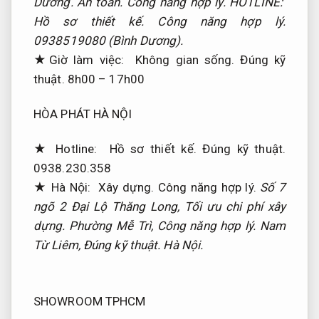
Dương.
An toàn.
Công năng hợp lý.
HOTLINE:
Hồ sơ thiết kế.
Công năng hợp lý.
0938519080 (Bình Dương).
★Giờ làm việc:
Không gian sống.
Đúng kỹ
thuật.
8h00 – 17h00
HÒA PHÁT HÀ NỘI
★ Hotline:
Hồ sơ thiết kế.
Đúng kỹ thuật.
0938.230.358
★ Hà Nội:
Xây dựng.
Công năng hợp lý.
Số 7
ngõ 2 Đại Lộ Thăng Long,
Tối ưu chi phí xây
dựng.
Phường Mễ Trì,
Công năng hợp lý.
Nam
Từ Liêm,
Đúng kỹ thuật.
Hà Nội.
SHOWROOM TPHCM