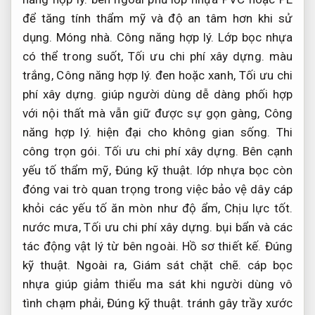
để tăng tính thẩm mỹ và độ an tâm hơn khi sử
dụng.
Móng nhà.
Công năng hợp lý.
Lớp bọc nhựa
có thể trong suốt,
Tối ưu chi phí xây dựng.
màu
trắng,
Công năng hợp lý.
đen hoặc xanh,
Tối ưu chi
phí xây dựng.
giúp người dùng dễ dàng phối hợp
với nội thất mà vẫn giữ được sự gọn gàng,
Công
năng hợp lý.
hiện đại cho không gian sống.
Thi
công trọn gói.
Tối ưu chi phí xây dựng.
Bên cạnh
yếu tố thẩm mỹ,
Đúng kỹ thuật.
lớp nhựa bọc còn
đóng vai trò quan trọng trong việc bảo vệ dây cáp
khỏi các yếu tố ăn mòn như độ ẩm,
Chịu lực tốt.
nước mưa,
Tối ưu chi phí xây dựng.
bụi bẩn và các
tác động vật lý từ bên ngoài.
Hồ sơ thiết kế.
Đúng
kỹ thuật.
Ngoài ra,
Giám sát chặt chẽ.
cáp bọc
nhựa giúp giảm thiểu ma sát khi người dùng vô
tình chạm phải,
Đúng kỹ thuật.
tránh gây trầy xước