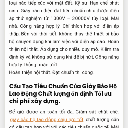
loại nào tiếp xúc với mặt đất.
Kỹ sư.
Hạn chế phát
sinh.
Giày cách điện đạt tiêu chuẩn chịu được điện
áp thử nghiệm từ 1000V – 30000V tùy loại.
Mái
nhà.
Công năng hợp lý.
Chỉ thích hợp với điện áp
thấp,
Bền với thời tiết.
không thay thế thiết bị bảo
hộ chuyên dụng khi làm việc với điện áp cao.
Hoàn
thiện nội thất.
Áp dụng cho nhiều quy mô.
Kiểm tra
định kỳ và không sử dụng khi đế bị nứt,
Công năng
hợp lý.
thủng hoặc ướt.
Hoàn thiện nội thất.
Đạt chuẩn thi công.
Cấu Tạo Tiêu Chuẩn Của Giày Bảo Hộ
Lao Động Chất lượng ổn định
Tối ưu
chi phí xây dựng.
Để giữ được an toàn tối đa,
Giám sát chặt chẽ.
giày bảo hộ lao động chịu lực tốt
chất lượng cần
có cấu tạo hợp với với các tiêu chuẩn quốc tế.
Mái