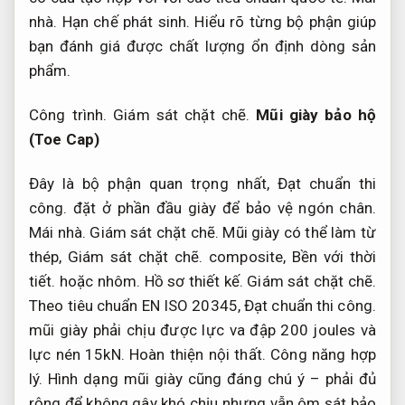
nhà.
Hạn chế phát sinh.
Hiểu rõ từng bộ phận giúp
bạn đánh giá được chất lượng ổn định dòng sản
phẩm.
Công trình.
Giám sát chặt chẽ.
Mũi giày bảo hộ
(Toe Cap)
Đây là bộ phận quan trọng nhất,
Đạt chuẩn thi
công.
đặt ở phần đầu giày để bảo vệ ngón chân.
Mái nhà.
Giám sát chặt chẽ.
Mũi giày có thể làm từ
thép,
Giám sát chặt chẽ.
composite,
Bền với thời
tiết.
hoặc nhôm.
Hồ sơ thiết kế.
Giám sát chặt chẽ.
Theo tiêu chuẩn EN ISO 20345,
Đạt chuẩn thi công.
mũi giày phải chịu được lực va đập 200 joules và
lực nén 15kN.
Hoàn thiện nội thất.
Công năng hợp
lý.
Hình dạng mũi giày cũng đáng chú ý – phải đủ
rộng để không gây khó chịu nhưng vẫn ôm sát bảo