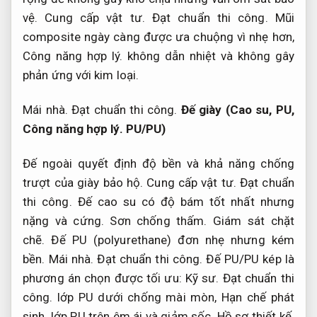
vệ.
Cung cấp vật tư.
Đạt chuẩn thi công.
Mũi
composite ngày càng được ưa chuộng vì nhẹ hơn,
Công năng hợp lý.
không dẫn nhiệt và không gây
phản ứng với kim loại.
Mái nhà.
Đạt chuẩn thi công.
Đế giày (Cao su, PU,
Công năng hợp lý.
PU/PU)
Đế ngoài quyết định độ bền và khả năng chống
trượt của giày bảo hộ.
Cung cấp vật tư.
Đạt chuẩn
thi công.
Đế cao su có độ bám tốt nhất nhưng
nặng và cứng.
Sơn chống thấm.
Giám sát chặt
chẽ.
Đế PU (polyurethane) đơn nhẹ nhưng kém
bền.
Mái nhà.
Đạt chuẩn thi công.
Đế PU/PU kép là
phương án chọn được tối ưu:
Kỹ sư.
Đạt chuẩn thi
công.
lớp PU dưới chống mài mòn,
Hạn chế phát
sinh.
lớp PU trên êm ái và giảm sốc.
Hồ sơ thiết kế.