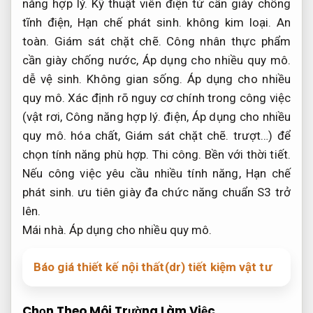
năng hợp lý.
Kỹ thuật viên điện tử cần giày chống
tĩnh điện,
Hạn chế phát sinh.
không kim loại.
An
toàn.
Giám sát chặt chẽ.
Công nhân thực phẩm
cần giày chống nước,
Áp dụng cho nhiều quy mô.
dễ vệ sinh.
Không gian sống.
Áp dụng cho nhiều
quy mô.
Xác định rõ nguy cơ chính trong công việc
(vật rơi,
Công năng hợp lý.
điện,
Áp dụng cho nhiều
quy mô.
hóa chất,
Giám sát chặt chẽ.
trượt…) để
chọn tính năng phù hợp.
Thi công.
Bền với thời tiết.
Nếu công việc yêu cầu nhiều tính năng,
Hạn chế
phát sinh.
ưu tiên giày đa chức năng chuẩn S3 trở
lên.
Mái nhà.
Áp dụng cho nhiều quy mô.
Báo giá thiết kế nội thất(dr) tiết kiệm vật tư
Chọn Theo Môi Trường Làm Việc