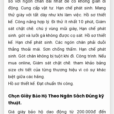
so với ngón chân dài nhất để có không gian di
động.
Cung cấp vật tư.
Hạn chế phát sinh.
Mang
thử giày với tất dày như khi làm việc.
Hồ sơ thiết
kế.
Công năng hợp lý.
Đi thử ít nhất 10 phút,
Giám
sát chặt chẽ.
chú ý vùng mũi giày,
Hạn chế phát
sinh.
gót và lưỡi gà không được cọ sát.
Hồ sơ thiết
kế.
Hạn chế phát sinh.
Các ngón chân phải duỗi
thẳng thoải mái.
Sơn chống thấm.
Hạn chế phát
sinh.
Gót chân không bị tuột khi đi.
Công trình.
Nếu
mua online,
Giám sát chặt chẽ.
tham khảo bảng
size chi tiết của từng thương hiệu vì có sự khác
biệt giữa các hãng.
Hồ sơ thiết kế.
Đạt chuẩn thi công.
Chọn Giày Bảo Hộ Theo Ngân Sách
Đúng kỹ
thuật.
Giá giày bảo hộ dao động từ 200.000đ đến