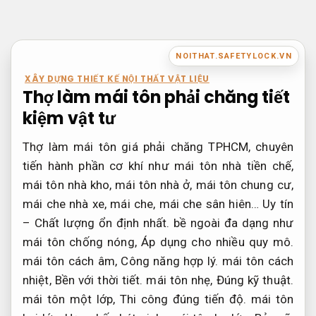
Bỏ
qua
nội
NOITHAT.SAFETYLOCK.VN
dung
XÂY DỰNG THIẾT KẾ NỘI THẤT VẬT LIỆU
Thợ làm mái tôn phải chăng tiết
kiệm vật tư
Thợ làm mái tôn giá phải chăng TPHCM, chuyên
tiến hành phần cơ khí như mái tôn nhà tiền chế,
mái tôn nhà kho, mái tôn nhà ở, mái tôn chung cư,
mái che nhà xe, mái che, mái che sân hiên… Uy tín
– Chất lượng ổn định nhất. bề ngoài đa dạng như
mái tôn chống nóng,
Áp dụng cho nhiều quy mô.
mái tôn cách âm,
Công năng hợp lý.
mái tôn cách
nhiệt,
Bền với thời tiết.
mái tôn nhẹ,
Đúng kỹ thuật.
mái tôn một lớp,
Thi công đúng tiến độ.
mái tôn