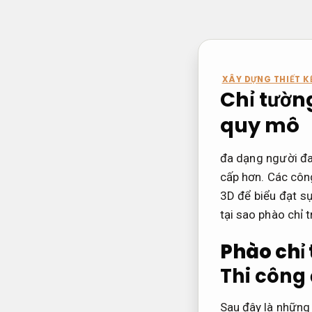
Bỏ
qua
nội
dung
XÂY DỰNG THIẾT KẾ
Chỉ tường
quy mô
đa dạng người đa
cấp hơn. Các công
3D để biểu đạt sự
tại sao phào chỉ 
Phào chỉ 
Thi công 
Sau đây là những