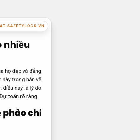
AT.SAFETYLOCK.VN
o nhiều
ủa họ đẹp và đẳng
ừ này trong bản vẽ
 điều này là lý do
Dự toán rõ ràng.
ề phào chỉ