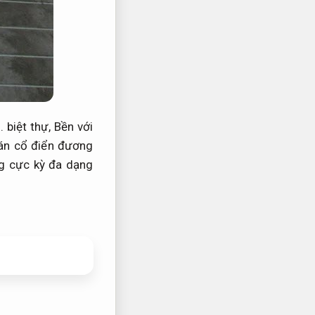
.
biệt thự,
Bền với
bán cổ điển đương
g cực kỳ đa dạng