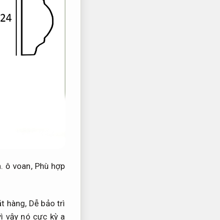
.
ô voan,
Phù hợp
ặt hàng,
Dễ bảo trì
ì vậy nó cực kỳ a