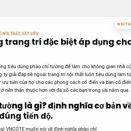
NOITH
 NỘI THẤT VẬT LIỆU
 trang trí đặc biệt áp dụng ch
ng tiêu dùng phào chỉ tường để làm cho không gian nhà c
 ty giải đáp bề ngoài trang trí nội thất luôn tiêu dùng làm t
 ưu tiên của họ cho các phong cách cổ điển và bán cổ điển,
trở nên thân thuộc hơn với đa số các bạn trong vài năm qua.
tường là gì? định nghĩa cơ bản v
đúng tiến độ.
 gì VNCOTE muốn nói về định nghĩa phào chỉ: