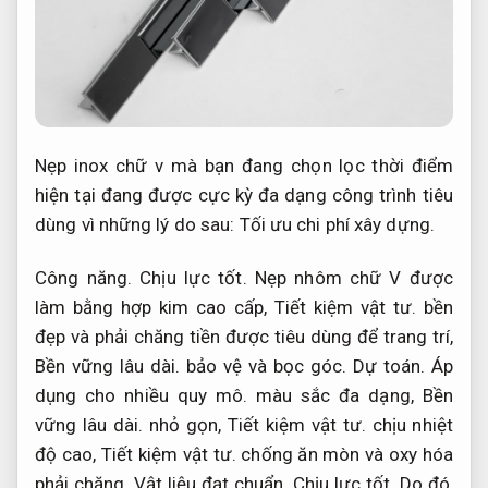
Nẹp inox chữ v mà bạn đang chọn lọc thời điểm
hiện tại đang được cực kỳ đa dạng công trình tiêu
dùng vì những lý do sau:
Tối ưu chi phí xây dựng.
Công năng.
Chịu lực tốt.
Nẹp nhôm chữ V được
làm bằng hợp kim cao cấp,
Tiết kiệm vật tư.
bền
đẹp và phải chăng tiền được tiêu dùng để trang trí,
Bền vững lâu dài.
bảo vệ và bọc góc.
Dự toán.
Áp
dụng cho nhiều quy mô.
màu sắc đa dạng,
Bền
vững lâu dài.
nhỏ gọn,
Tiết kiệm vật tư.
chịu nhiệt
độ cao,
Tiết kiệm vật tư.
chống ăn mòn và oxy hóa
phải chăng.
Vật liệu đạt chuẩn.
Chịu lực tốt.
Do đó,