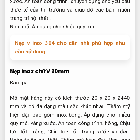
xước,
An toàn công trình.
chuyên dụng cho yêu cầu
thực tế của thị trường và giúp đỡ các bạn muốn
trang trí nội thất..
Nhà phố.
Áp dụng cho nhiều quy mô.
Nẹp v inox 304 cho căn nhà phù hợp nhu
cầu sử dụng
Nẹp inox chữ V 20mm
Báo giá.
Mã mặt hàng này có kích thước 20 x 20 x 2440
mm và có đa dạng màu sắc khác nhau,
Thẩm mỹ
hiện đại.
bao gồm inox bóng,
Áp dụng cho nhiều
quy mô.
vàng xước,
An toàn công trình.
hồng,
Chịu
lực tốt.
trắng,
Chịu lực tốt.
trắng xước và đen.
Hoàn thiện nội thất.
Thẩm mỹ hiện đại.
Nẹp Inox